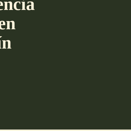
encia
en
ín
R