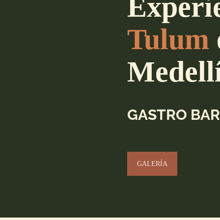
Experi
Tulum
Medell
GASTRO BA
GALERÍA